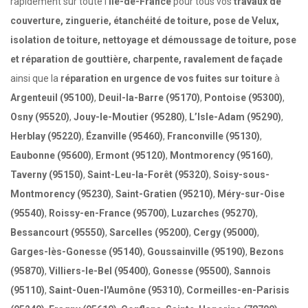
rapidement sur toute l'
Île-de-France
pour tous vos
travaux de
couverture, zinguerie, étanchéité de toiture, pose de Velux,
isolation de toiture, nettoyage et démoussage de toiture, pose
et réparation de gouttière, charpente, ravalement de façade
ainsi que la
réparation en urgence de vos fuites sur toiture
à
Argenteuil (95100)
,
Deuil-la-Barre (95170)
,
Pontoise (95300)
,
Osny (95520)
,
Jouy-le-Moutier (95280)
,
L’Isle-Adam (95290)
,
Herblay (95220)
,
Ézanville (95460)
,
Franconville (95130)
,
Eaubonne (95600)
,
Ermont (95120)
,
Montmorency (95160)
,
Taverny (95150)
,
Saint-Leu-la-Forêt (95320)
,
Soisy-sous-
Montmorency (95230)
,
Saint-Gratien (95210)
,
Méry-sur-Oise
(95540)
,
Roissy-en-France (95700)
,
Luzarches (95270)
,
Bessancourt (95550)
,
Sarcelles (95200)
,
Cergy (95000)
,
Garges-lès-Gonesse (95140)
,
Goussainville (95190)
,
Bezons
(95870)
,
Villiers-le-Bel (95400)
,
Gonesse (95500)
,
Sannois
(95110)
,
Saint-Ouen-l'Aumône (95310)
,
Cormeilles-en-Parisis