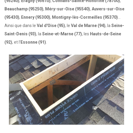
(95240)
,
Eragny (95610)
,
Conflans-Sainte-Honorine (78700)
,
Beauchamp (95250)
,
Méry-sur-Oise (95540)
,
Auvers-sur-Oise
(95430)
,
Ennery (95300)
,
Montigny-lès-Cormeilles (95370)
...
Ainsi que dans le
Val d'Oise (95)
, le
Val de Marne (94)
, la
Seine-
Saint-Denis (93)
, la
Seine-et-Marne (77)
, les
Hauts-de-Seine
(92)
, et l’
Essonne (91)
.